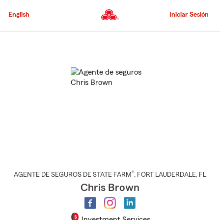
Pasar
al
English
Iniciar Sesión
contenido
principal
Comienzo
del
contenido
principal
®
AGENTE DE SEGUROS DE STATE FARM
,
FORT LAUDERDALE
, FL
Chris Brown
Investment Services