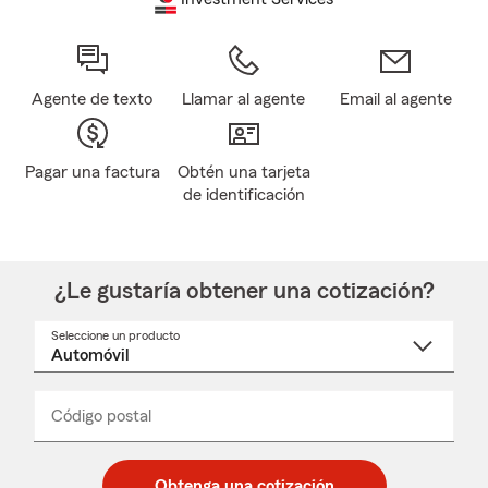
Agente de texto
Llamar al agente
Email al agente
Pagar una factura
Obtén una tarjeta
de identificación
¿Le gustaría obtener una cotización?
Seleccione un producto
Seleccione
un
nombre
de
producto
del
Código postal
Ingresa
Ingresa
_____
menú
un
un
desplegable
código
código
postal
postal
Obtenga una cotización