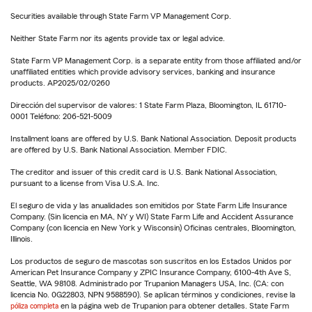
Securities available through State Farm VP Management Corp.
Neither State Farm nor its agents provide tax or legal advice.
State Farm VP Management Corp. is a separate entity from those affiliated and/or
unaffiliated entities which provide advisory services, banking and insurance
products. AP2025/02/0260
Dirección del supervisor de valores: 1 State Farm Plaza, Bloomington, IL 61710-
0001 Teléfono: 206-521-5009
Installment loans are offered by U.S. Bank National Association. Deposit products
are offered by U.S. Bank National Association. Member FDIC.
The creditor and issuer of this credit card is U.S. Bank National Association,
pursuant to a license from Visa U.S.A. Inc.
El seguro de vida y las anualidades son emitidos por State Farm Life Insurance
Company. (Sin licencia en MA, NY y WI) State Farm Life and Accident Assurance
Company (con licencia en New York y Wisconsin) Oficinas centrales, Bloomington,
Illinois.
Los productos de seguro de mascotas son suscritos en los Estados Unidos por
American Pet Insurance Company y ZPIC Insurance Company, 6100-4th Ave S,
Seattle, WA 98108. Administrado por Trupanion Managers USA, Inc. (CA: con
licencia No. 0G22803, NPN 9588590). Se aplican términos y condiciones, revise la
póliza completa
en la página web de Trupanion para obtener detalles. State Farm