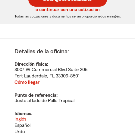
de
de
5
5
o continuar con una cotización
dígitos
dígitos
Todas las cotizaciones y documentos serán proporcionados en inglés.
Detalles de la oficina:
Dirección física:
3007 W Commercial Blvd Suite 205
Fort Lauderdale
,
FL
33309-8501
Cómo llegar
Punto de referencia:
Justo al lado de Pollo Tropical
Idiomas:
Inglés
Español
Urdu